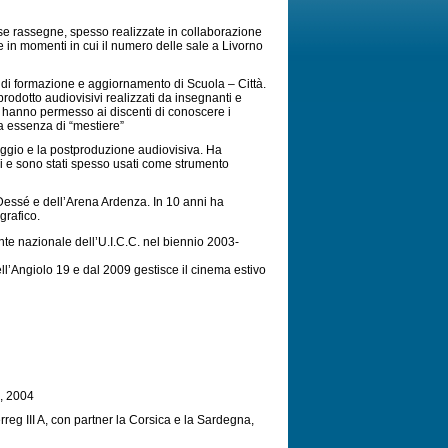
rose rassegne, spesso realizzate in collaborazione
e in momenti in cui il numero delle sale a Livorno
vità di formazione e aggiornamento di Scuola – Città.
prodotto audiovisivi realizzati da insegnanti e
 che hanno permesso ai discenti di conoscere i
a essenza di “mestiere”
taggio e la postproduzione audiovisiva. Ha
li e sono stati spesso usati come strumento
Dessé e dell’Arena Ardenza. In 10 anni ha
grafico.
ente nazionale dell’U.I.C.C. nel biennio 2003-
l’Angiolo 19 e dal 2009 gestisce il cinema estivo
′, 2004
rreg III A, con partner la Corsica e la Sardegna,