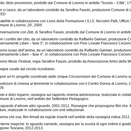
ido
, titolo provvisorio, prodotto dal Comune di Livorno in ambito “Scuola – Città”, 17
n ci casco
, da un laboratorio condotto da Serafino Fasulo, produzione Comune di L
RED
Satellite in collaborazione con Liceo della Formazione I.S.I.S. Niccolini Palli, Uffici
mune di Livorno, 20′, 2005
nversazione con Zeb
, di Serafino Fasulo, prodotto dal Comune di Livorno in ambito
re i confini del cibo
, da un laboratorio condotto da Raffaello Gaimari, produzione 
iversamente Liberi – fase 3”, in collaborazione con Polo Liceale Francesco Cecioni
vorno luogo dell’anima
, da un laboratorio condotto da Raffaello Gaimari, produzi
iversamente Liberi – fase 4”, in collaborazione con Polo Liceale Francesco Cecioni,
vorno Music Festival
, regia Serafino Fasulo, prodotto da Associazione Amici della Mu
segne curate dal circolo ricordiamo:
pire un’H
, progetto coordinato dalle cinque Circoscrizioni del Comune di Livorno 
 edizioni di
cinema al femminile
in collaborazione con il Centro Donna di Livorno,
09.
oto e dolci inganni
, rassegna sul rapporto cinema-adolescenza, realizzata in collab
mune di Livorno, nell’ambito del Settembre Pedagogico.
 sguardo d’altrove altro sguardo
, 2001-2012. Rassegne che propongono film che fa
ture, realizzate in collaborazione con enti istituzionali.
nema che osa
, film firmati da registe inseriti nell’ambito della rassegna estiva 201
nterne magiche
: lo sguardo narrante, rassegna per la scuola di ogni ordine e gra
gione Toscana, 2012-2013.