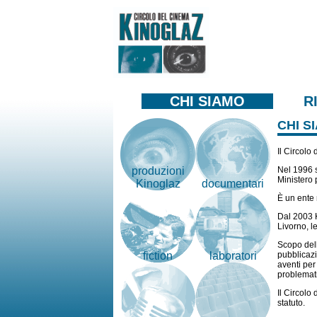
CHI SIAMO
R
CHI S
Il Circolo
Nel 1996 s
produzioni
Ministero 
Kinoglaz
documentari
È un ente 
Dal 2003 K
Livorno, le
Scopo dell
pubblicazi
fiction
laboratori
aventi per
problemati
Il Circolo
statuto.