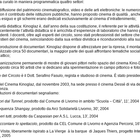
 ha curato in maniera programmatica quattro settori:
 diffusione del patrimonio cinematografico, video e delle arti elettroniche: le nume
on il contributo delle istituzioni pubbliche, hanno proposto cinema di qualità , anch
a esiguo e gli schermi erano dedicati esclusivamente al cinema d’intrattenimento;
ività didattica: Kinoglaz è, dall’anno della sua costituzione, il referente per le atti
entemente l’attività didattica si è arricchita d’esperienze di laboratorio che hanno 
denti. I docenti, oltre agli esperti del circolo, sono stati professionisti del settore
stieri del cinema, svincolandolo dalla sua enfasi divistica e riconducendolo alla su
 produzione di documentari: Kinoglaz dispone di attrezzature per la ripresa, il mon
alizzato circa 50 documentari, la maggior parte dei quali affrontano tematiche socia
attico;
ganizzazione permanente di mostre di giovani pittori nello spazio del cinema Kino-
posto circa 90 artisti che si dedicano alla sperimentazione in campo pittorico e foto
 del Circolo è il Dott. Serafino Fasulo, regista e studioso di cinema. È stato presid
 del Cinema Kinoglaz, dal novembre 2003, ha sede presso il cinema Dessé di via del
enza.
duzioni di documentari segnaliamo:
ori dal Tunnel
, prodotto dal Comune di Livorno in ambito “Scuola – Città”, 11′, 2004
equenza Shangay
, prodotto da Arci Solidarietà Livorno, 30′, 2004
eri tutti
, prodotto da Caspasian per A.S.L. Lucca, 13′, 2004
ccontare lo spettacolo
, prodotto da CEL Comune di Livorno e Agenzia Percorsi, 16
Visita
, liberamente ispirato a La Vierge à la barque di Jaques Thiers, progetto Inte
′, 2005