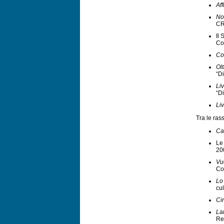
Aff
No
C
Il 
Co
Co
Olt
“D
Li
“D
Li
Tra le ras
Ca
Le
20
Vu
Co
Lo
cul
Ci
La
Re