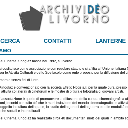
ICERCA
CONTATTI
LANTERNE 
IAMO
 del Cinema Kinoglaz nasce nel 1992, a Livorno.
i costituisce come associazione con regolare statuto e si affilia all’Unione Italiana
per le Attività Culturali e dello Spettacolo come ente preposto per la diffusione del c
morale senza fini di lucro.
inoglaz è convenzionato con la società Effetto Notte s.r.l per la quale cura, presso
 attività collaterali di cineforum e le mostre di pittura e fotografia di giovani artisti.
’associazione è quello di promuovere la diffusione della cultura cinematografica attrav
oni, incontri con tutto ciò che è manifestazione del mondo cinematografico e attivit
 oggetto la cultura della pace, lo studio della genesi della guerra e delle modalità non
che sociali e interculturali.
 del Cinema Kinoglaz ha realizzato circa 40 documentari, molti dei quali in ambito sco