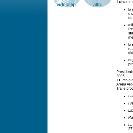
Il circolo
videoclip
altro
la
e c
er
att
Rec
stu
me
la
re
did
or
pro
Presidente
2005.
Il Circolo
Arena Ard
Tra le pro
Fu
Fr
Lib
Ra
La 
27